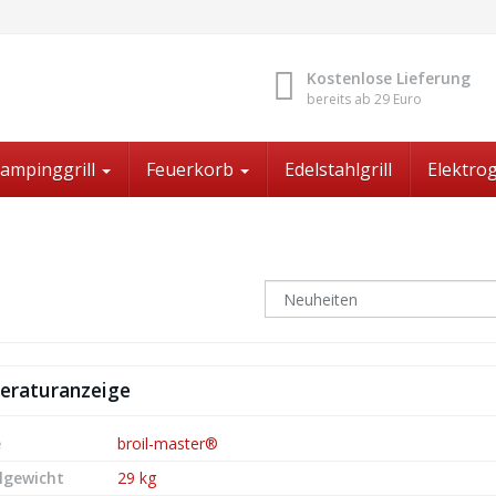
Kostenlose Lieferung
bereits ab 29 Euro
ampinggrill
Feuerkorb
Edelstahlgrill
Elektrog
peraturanzeige
e
broil-master®
lgewicht
29 kg