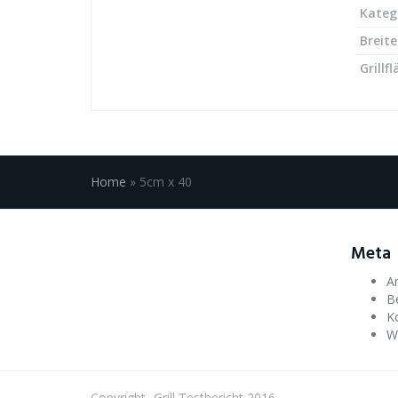
Kateg
Breite
Grillf
Home
»
5cm x 40
Meta
A
Be
K
W
Copyright -Grill Testbericht 2016