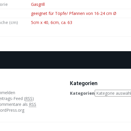
orie
Gasgrill
geeignet für Töpfe/ Pfannen von 16-24 cm Ø
läche (cm)
5cm x 40
,
6cm
,
ca. 63
Kategorien
nmelden
Kategorien
itrags-Feed (
RSS
)
ommentare als
RSS
ordPress.org