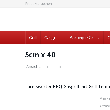
Skip
Produkte suchen
to
main
content
Grill
Gasgrill
Barbeque Grill
C
5cm x 40
Ansicht:
preiswerter BBQ Gasgrill mit Grill Tem
Mark
Artike