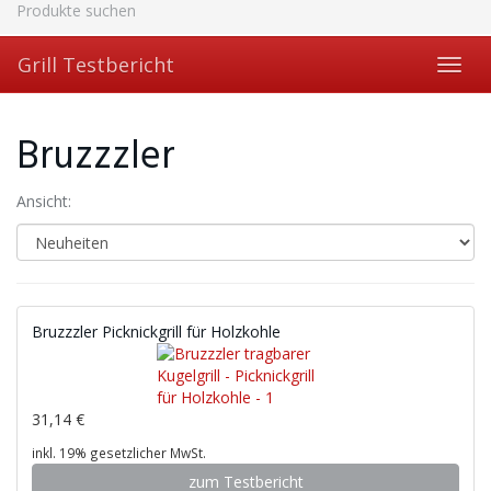
Skip
Produkte suchen
to
main
Grill Testbericht
Toggl
content
navig
Bruzzzler
Ansicht:
Bruzzzler Picknickgrill für Holzkohle
31,14 €
inkl. 19% gesetzlicher MwSt.
zum Testbericht