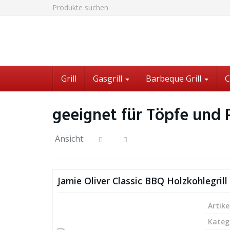
Skip
Produkte suchen
to
main
content
Grill
Gasgrill
Barbeque Grill
C
geeignet für Töpfe und 
Ansicht:
Jamie Oliver Classic BBQ Holzkohlegrill
Artike
Kateg