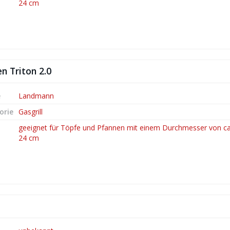
24 cm
n Triton 2.0
e
Landmann
orie
Gasgrill
geeignet für Töpfe und Pfannen mit einem Durchmesser von ca.
24 cm