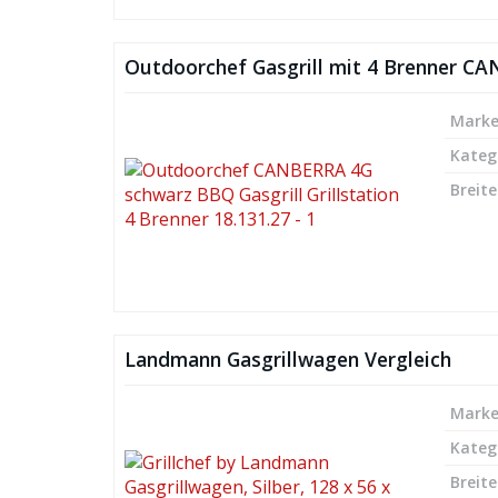
Outdoorchef Gasgrill mit 4 Brenner C
Mark
Kateg
Breite
Landmann Gasgrillwagen Vergleich
Mark
Kateg
Breite