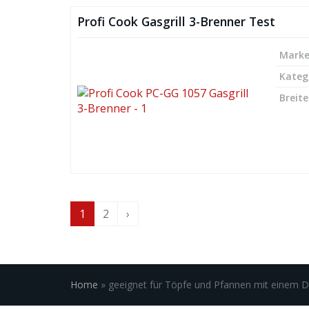
Profi Cook Gasgrill 3-Brenner Test
Mark
Kateg
Breite
1
2
›
Home
»
geeignet für Töpfe und Pfannen mit einem D