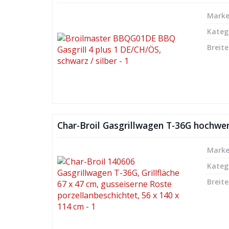
Mark
Kateg
Breite
Char-Broil Gasgrillwagen T-36G hochwer
Mark
Kateg
Breite