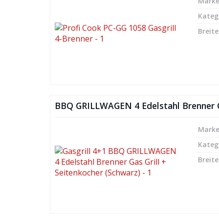
Mark
Kateg
Breite
BBQ GRILLWAGEN 4 Edelstahl Brenner G
Mark
Kateg
Breite