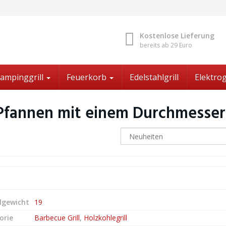
Kostenlose Lieferung
bereits ab 29 Euro
ampinggrill
Feuerkorb
Edelstahlgrill
Elektrog
Pfannen mit einem Durchmesser 
lgewicht
19
orie
Barbecue Grill
,
Holzkohlegrill