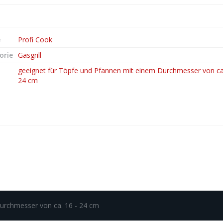
e
Profi Cook
orie
Gasgrill
geeignet für Töpfe und Pfannen mit einem Durchmesser von ca.
24 cm
urchmesser von ca. 16 - 24 cm