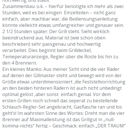
Zusammenbau: o.k. – hierfür benötigte ich mehr als zwei
Stunden, weil es bei einigen Einzelteilen – nicht ganz
einfach, aber machbar war, die Bediensungsanleitung
könnte vielleicht etwas umfangreicher und genauer sein.
2 1/2 Stunden später: Der Grill steht. Sieht wirklich
beeindruckend aus. Material ist (wie schon oben
beschrieben) sehr passgenau und hochwertig
verarbeitet. Dies beginnt beim Grilldeckel,
Temeperaturanzeige, Regler über die Roste bis hin zu
den 4 Brennern.
Ein kleines Manko: Aus meiner Sicht sind die vier Räder
auf denen der Gillmaster steht und bewegt wird von der
Größe etwas unterdimensioniert ,die Feststellvorrichtung
an den beiden hinteren Rädern ist auch nicht unbedingt
optimal gelöst ,aber sonst einfach genial. Vor dem
ersten Grillen noch schnell das seperat zu bestellende
Schlauch-Regler-Set angebracht, Gasflasche ran und los
geht’s! Im wahrsten Sinne des Wortes: Dreht man die vier
Brenner auf Maximalleistung ist das Grillgut in „null-
komma-nichts“ fertig – Geschmack: einfach „DER TRAUM“