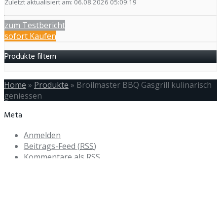
Zuletzt aktualisiert am: 06.08.2026 05:09:19
zum Testbericht
sofort Kaufen
Produkte filtern
Home
»
Produkte
»
Broilmaster BBQ Gasgrill kulinarisch
geniessen
Meta
Anmelden
Beitrags-Feed (
RSS
)
Kommentare als
RSS
WordPress.org
Kategorien
Kategorien