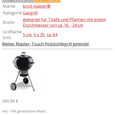
Marke
broil-master®
Kategorie
Gasgrill
geeignet für Töpfe und Pfannen mit einem
Breite
Durchmesser von ca. 16 - 24 cm
Grillfläche
5 cm
,
5 x 35
,
ca. 64
(cm)
Weber Master-Touch Holzkohlegrill getestet
269,99 €
inkl. 19% gesetzlicher MwSt.