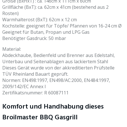
Größe (BxHxT) : ca. 146cm x 111cm x 60cm
Grillfläche (BxT): ca. 62cm x 41cm (bestehend aus 2
Rosten)
Warmhalterost (BxT): 62cm x 12 cm
Kochstelle: geeignet für Töpfe/ Pfannen von 16-24 cm Ø
Geeignet für Butan, Propan und LPG Gas
Benötigter Gasdruck: 50 mbar
Material:
Abdeckhaube, Bedienfeld und Brenner aus Edelstahl,
Unterbau und Seitenablagen aus lackiertem Stahl
Dieses Gerät wurde von der akkreditierten Prüfstelle
TÜV Rheinland Bauart geprüft.
Normen: EN498:1997, EN498/AC:2000, EN484:1997,
2009/142/EC Annex I
Zertifikatsnummer: R 60087111
Komfort und Handhabung dieses
Broilmaster BBQ Gasgrill