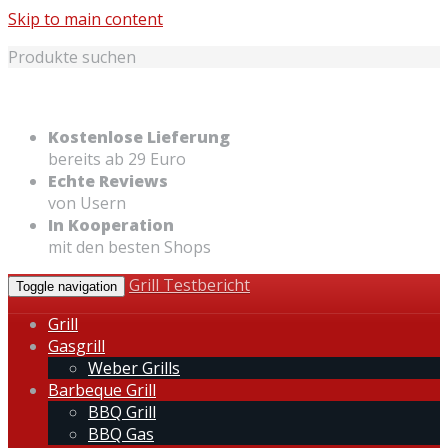
Skip to main content
Produkte suchen
Kostenlose Lieferung
bereits ab 29 Euro
Echte Reviews
von Usern
In Kooperation
mit den besten Shops
Grill Testbericht
Toggle navigation
Grill
Gasgrill
Weber Grills
Barbeque Grill
BBQ Grill
BBQ Gas