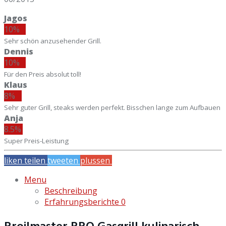
Jagos
10%
Sehr schön anzusehender Grill.
Dennis
10%
Für den Preis absolut toll!
Klaus
8%
Sehr guter Grill, steaks werden perfekt. Bisschen lange zum Aufbauen
Anja
8.5%
Super Preis-Leistung
liken
teilen
tweeten
plussen
mailen
Menu
Beschreibung
Erfahrungsberichte
0