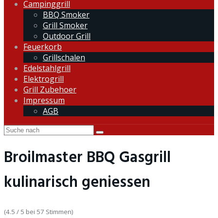
Campinggrill
BBQ Smoker
Grill Smoker
Outdoor Grill
Feuerkorb
Grillschalen
Edelstahlgrill
Elektrogrill
Grill Zubehoer
Impressum
AGB
Broilmaster BBQ Gasgrill
kulinarisch geniessen
(4.5 / 5 bei 57 Stimmen)