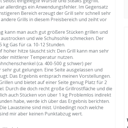
t selbst eingelegte Würste und Steaks gegrillt.
war allerdings ein Anwendungsfehler. Im Gegensatz
igeren Bereich erzeugt der Grill sehr schnell sehr
ls andere Grills in diesem Preisbereich und zeiht vor
ng kann man auch gut größere Stücken grillen und
e austrocken und wie Schuhsohle schmecken. Der
5 kg Gas für ca. 10-12 Stunden.
uf hoher hitze täuscht sich: Den Grill kann man sehr
 oder mittlerer Temperatur nutzen.
hnchenschenkel (ca. 400-500 g schwer) per
mir sehr gut gelungen. Eine Seite ausgelassen und
ugt. Das Ergebnis entsprach meinen Vorstellungen.
Grillen und bietet auf einer Seite genug Platz für 2
 Durch die doch recht große Grillrostfläche und die
ich auch Stücken von über 1 kg Problemlos indirekt
efunden habe, werde ich über das Ergebnis berichten.
Die Lavasteine sind mist. Unbedingt noch welche
 sind mir aber keinen Punktabzug wert.