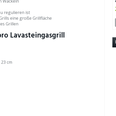
in Wackeln
u regulieren ist
ills eine große Grillfläche
es Grillen
o Lavasteingasgrill
x 23 cm