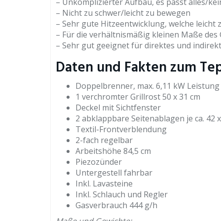
– Unkomplizierter Aufbau, es passt alles/ke
– Nicht zu schwer/leicht zu bewegen
– Sehr gute Hitzeentwicklung, welche leicht z
– Für die verhältnismäßig kleinen Maße des Gr
– Sehr gut geeignet für direktes und indirekt
Daten und Fakten zum Tepr
Doppelbrenner, max. 6,11 kW Leistung
1 verchromter Grillrost 50 x 31 cm
Deckel mit Sichtfenster
2 abklappbare Seitenablagen je ca. 42 
Textil-Frontverblendung
2-fach regelbar
Arbeitshöhe 84,5 cm
Piezozünder
Untergestell fahrbar
Inkl. Lavasteine
Inkl. Schlauch und Regler
Gasverbrauch 444 g/h