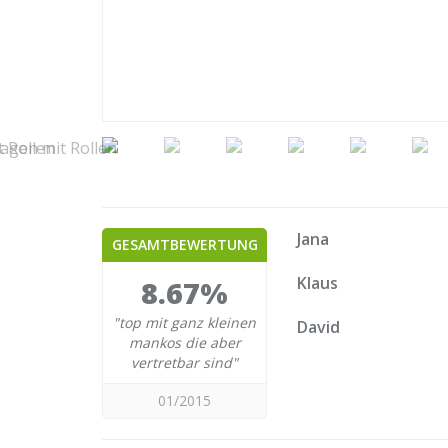
Jana
GESAMTBEWERTUNG
Klaus
8.67%
"top mit ganz kleinen
David
mankos die aber
vertretbar sind"
01/2015