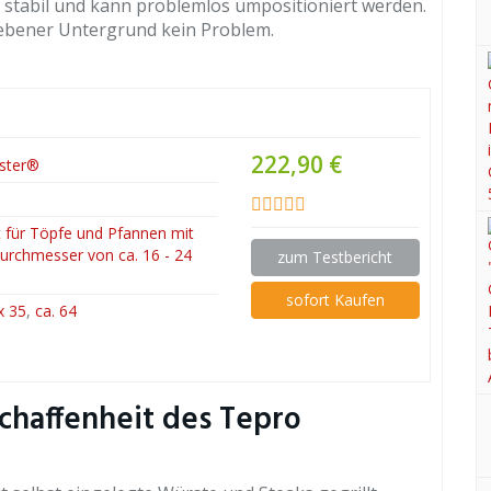
hr stabil und kann problemlos umpositioniert werden.
unebener Untergrund kein Problem.
222,90 €
aster®
 für Töpfe und Pfannen mit
urchmesser von ca. 16 - 24
zum Testbericht
sofort Kaufen
x 35
,
ca. 64
chaffenheit des Tepro