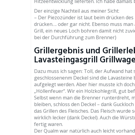
Hitzeentwicklung lieferten. Ich habe damals
Der einzige Nachteil aus meiner Sicht:
– Der Piezozünder ist laut beim drücken de
drücken…. oder gar nicht. Ebenso muss man
Grill, ein neues Loch bohren damit nicht zu
bei der Durchführung zum Brenner)
Grillergebnis und Grillerl
Lavasteingasgrill Grillwag
Dazu muss ich sagen: Toll, der Aufwand hat 
geschlossenenm Deckel sind die Lavasteine be
aufgelegt werden. Aber hier musste ich doch
„Höllenfeuer“. Wir ein Holzkohlegrill, gut bef
Selbst wenn man die Brenner runterdreht, mac
bleiben, schloss den Deckel – dank Guckloch
das Grillen des Fleisches. Das Fleisch wurde
wirklich lecker (dank Deckel). Auch die Würs
fertig waren.
Der Qualm war natürlich auch leicht vorhand