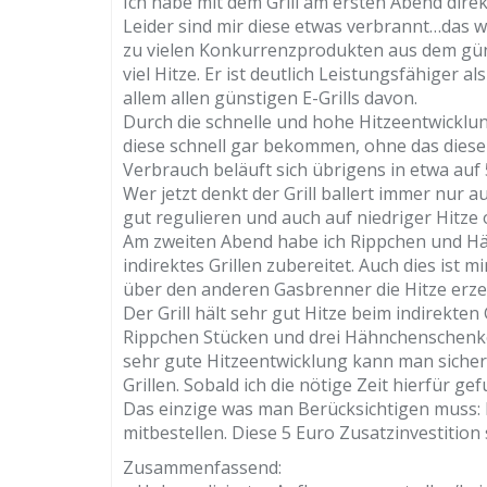
Ich habe mit dem Grill am ersten Abend direk
Leider sind mir diese etwas verbrannt…das 
zu vielen Konkurrenzprodukten aus dem günst
viel Hitze. Er ist deutlich Leistungsfähiger a
allem allen günstigen E-Grills davon.
Durch die schnelle und hohe Hitzeentwicklu
diese schnell gar bekommen, ohne das dies
Verbrauch beläuft sich übrigens in etwa auf 
Wer jetzt denkt der Grill ballert immer nur a
gut regulieren und auch auf niedriger Hitze
Am zweiten Abend habe ich Rippchen und Hä
indirektes Grillen zubereitet. Auch dies ist 
über den anderen Gasbrenner die Hitze erze
Der Grill hält sehr gut Hitze beim indirekten 
Rippchen Stücken und drei Hähnchenschenkel.
sehr gute Hitzeentwicklung kann man sicherl
Grillen. Sobald ich die nötige Zeit hierfür g
Das einzige was man Berücksichtigen muss: 
mitbestellen. Diese 5 Euro Zusatzinvestition
Zusammenfassend: