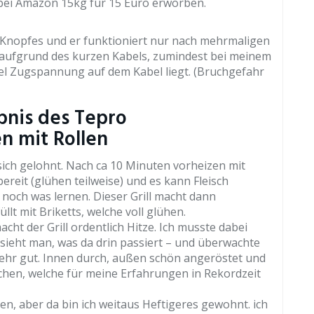
 bei Amazon 15kg für 15 Euro erworben.
s Knopfes und er funktioniert nur nach mehrmaligen
 aufgrund des kurzen Kabels, zumindest bei meinem
viel Zugspannung auf dem Kabel liegt. (Bruchgefahr
ebnis des Tepro
en mit Rollen
sich gelohnt. Nach ca 10 Minuten vorheizen mit
reit (glühen teilweise) und es kann Fleisch
 noch was lernen. Dieser Grill macht dann
üllt mit Briketts, welche voll glühen.
ht der Grill ordentlich Hitze. Ich musste dabei
 sieht man, was da drin passiert – und überwachte
 sehr gut. Innen durch, außen schön angeröstet und
tchen, welche für meine Erfahrungen in Rekordzeit
en, aber da bin ich weitaus Heftigeres gewohnt. ich