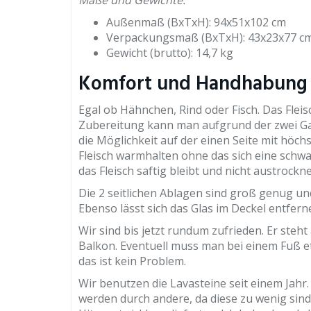
Maße und Gewichte:
Außenmaß (BxTxH): 94x51x102 cm
Verpackungsmaß (BxTxH): 43x23x77 c
Gewicht (brutto): 14,7 kg
Komfort und Handhabung d
Egal ob Hähnchen, Rind oder Fisch. Das Fleisc
Zubereitung kann man aufgrund der zwei Ga
die Möglichkeit auf der einen Seite mit höch
Fleisch warmhalten ohne das sich eine schwa
das Fleisch saftig bleibt und nicht austrockne
Die 2 seitlichen Ablagen sind groß genug und 
Ebenso lässt sich das Glas im Deckel entfern
Wir sind bis jetzt rundum zufrieden. Er steh
Balkon. Eventuell muss man bei einem Fuß et
das ist kein Problem.
Wir benutzen die Lavasteine seit einem Jahr. 
werden durch andere, da diese zu wenig sind