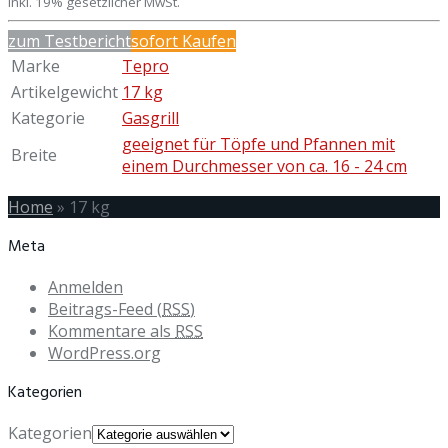
inkl. 19% gesetzlicher MwSt.
zum Testbericht
sofort Kaufen
Marke
Tepro
Artikelgewicht
17 kg
Kategorie
Gasgrill
geeignet für Töpfe und Pfannen mit
Breite
einem Durchmesser von ca. 16 - 24 cm
Home
»
17 kg
Meta
Anmelden
Beitrags-Feed (
RSS
)
Kommentare als
RSS
WordPress.org
Kategorien
Kategorien