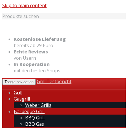
Skip to main content
Produkte suchen
Kostenlose Lieferung
bereits ab 29 Euro
Echte Reviews
von Usern
In Kooperation
mit den besten Shops
Grill Testbericht
Toggle navigation
Grill
Gasgrill
Weber Grills
Barbeque Grill
BBQ Grill
BBQ Gas