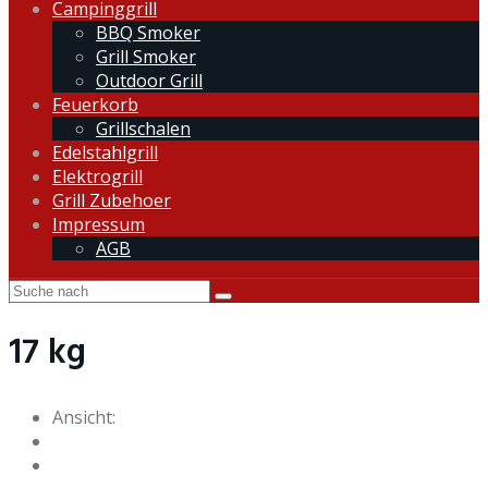
Campinggrill
BBQ Smoker
Grill Smoker
Outdoor Grill
Feuerkorb
Grillschalen
Edelstahlgrill
Elektrogrill
Grill Zubehoer
Impressum
AGB
17 kg
Ansicht: