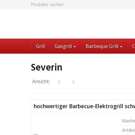
Skip
Produkte suchen
to
main
content
Grill
Gasgrill
Barbeque Grill
C
Severin
Ansicht:
hochwertiger Barbecue-Elektrogrill sch
Mark
Artike