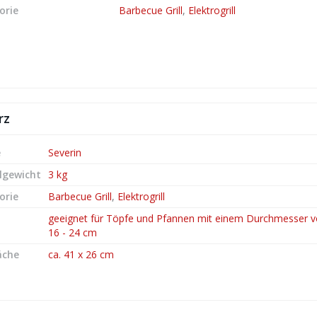
orie
Barbecue Grill
,
Elektrogrill
rz
e
Severin
lgewicht
3 kg
orie
Barbecue Grill
,
Elektrogrill
geeignet für Töpfe und Pfannen mit einem Durchmesser v
16 - 24 cm
läche
ca. 41 x 26 cm