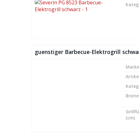
Kateg
guenstiger Barbecue-Elektrogrill schwa
Mark
Artike
Kateg
Breite
Grillf
(cm)