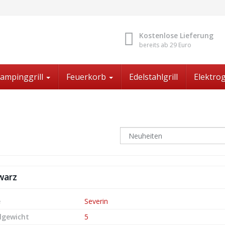
Kostenlose Lieferung
bereits ab 29 Euro
ampinggrill
Feuerkorb
Edelstahlgrill
Elektrog
warz
e
Severin
lgewicht
5