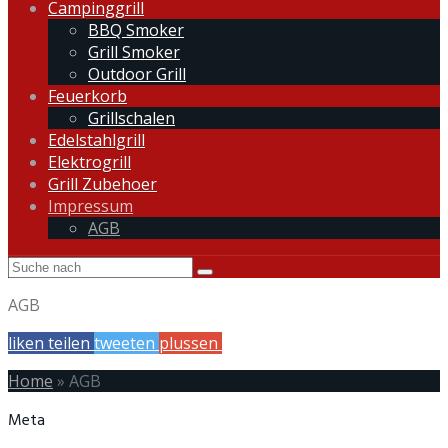
Campinggrill
BBQ Smoker
Grill Smoker
Outdoor Grill
Feuerkorb
Grillschalen
Edelstahlgrill
Elektrogrill
Grill Zubehoer
Impressum
AGB
AGB
liken
teilen
tweeten
plussen
mailen
Home
»
AGB
Meta