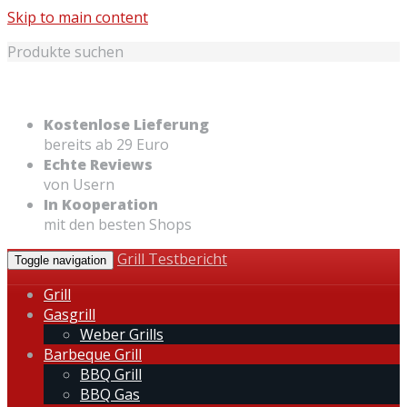
Skip to main content
Produkte suchen
Kostenlose Lieferung
bereits ab 29 Euro
Echte Reviews
von Usern
In Kooperation
mit den besten Shops
Grill Testbericht
Toggle navigation
Grill
Gasgrill
Weber Grills
Barbeque Grill
BBQ Grill
BBQ Gas