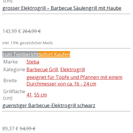
(cm)
grosser Elektrogrill – Barbecue Säulengrill mit Haube
143,99 €
264,99 €
inkl. 19% gesetzlicher MwSt.
zum Testbericht
sofort Kaufen
Marke
Steba
Kategorie
Barbecue Grill
,
Elektrogrill
geeignet für Töpfe und Pfannen mit einem
Breite
Durchmesser von ca. 16 - 24 cm
Grillfläche
41
,
55 cm
(cm)
guenstiger Barbecue-Elektrogrill schwarz
89,37 €
94,99 €