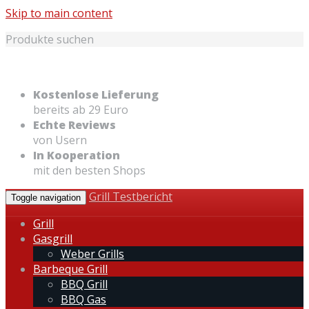
Skip to main content
Produkte suchen
Kostenlose Lieferung
bereits ab 29 Euro
Echte Reviews
von Usern
In Kooperation
mit den besten Shops
Grill Testbericht
Toggle navigation
Grill
Gasgrill
Weber Grills
Barbeque Grill
BBQ Grill
BBQ Gas