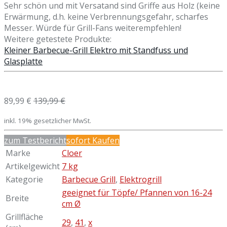
Sehr schön und mit Versatand sind Griffe aus Holz (keine
Erwärmung, d.h. keine Verbrennungsgefahr, scharfes
Messer. Würde für Grill-Fans weiterempfehlen!
Weitere getestete Produkte:
Kleiner Barbecue-Grill Elektro mit Standfuss und
Glasplatte
89,99 €
139,99 €
inkl. 19% gesetzlicher MwSt.
zum Testbericht
sofort Kaufen
Marke
Cloer
Artikelgewicht
7 kg
Kategorie
Barbecue Grill
,
Elektrogrill
geeignet für Töpfe/ Pfannen von 16-24
Breite
cm Ø
Grillfläche
29
,
41
,
x