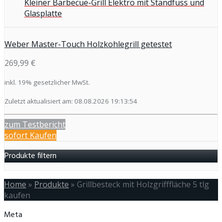
Kleiner Barbecue-Grill Elektro mit Standfuss und
Glasplatte
Weber Master-Touch Holzkohlegrill getestet
269,99 €
inkl. 19% gesetzlicher MwSt.
Zuletzt aktualisiert am: 08.08.2026 19:13:54
zum Testbericht
sofort Kaufen
Produkte filtern
Home
»
Produkte
»
Grillbesteck mit Holzgrifffläche 5 tlg
kaufen
Meta