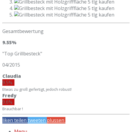
Gesamtbewertung
9.55%
"Top Grillbesteck"
04/2015
Claudia
9.5%
Etwas zu groß gefertigt, jedoch robust!
Fredy
9.6%
Brauchbar !
liken
teilen
tweeten
plussen
mailen
Menu