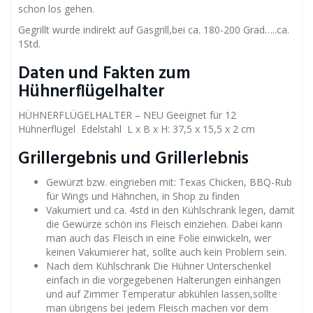
schon los gehen.
Gegrillt wurde indirekt auf Gasgrill,bei ca. 180-200 Grad…..ca.
1Std.
Daten und Fakten zum
Hühnerflügelhalter
HÜHNERFLÜGELHALTER – NEU Geeignet für 12
Hühnerflügel Edelstahl L x B x H: 37,5 x 15,5 x 2 cm
Grillergebnis und Grillerlebnis
Gewürzt bzw. eingrieben mit: Texas Chicken, BBQ-Rub
für Wings und Hähnchen, in Shop zu finden
Vakumiert und ca. 4std in den Kühlschrank legen, damit
die Gewürze schön ins Fleisch einziehen. Dabei kann
man auch das Fleisch in eine Folie einwickeln, wer
keinen Vakumierer hat, sollte auch kein Problem sein.
Nach dem Kühlschrank Die Hühner Unterschenkel
einfach in die vorgegebenen Halterungen einhängen
und auf Zimmer Temperatur abkühlen lassen,sollte
man übrigens bei jedem Fleisch machen vor dem