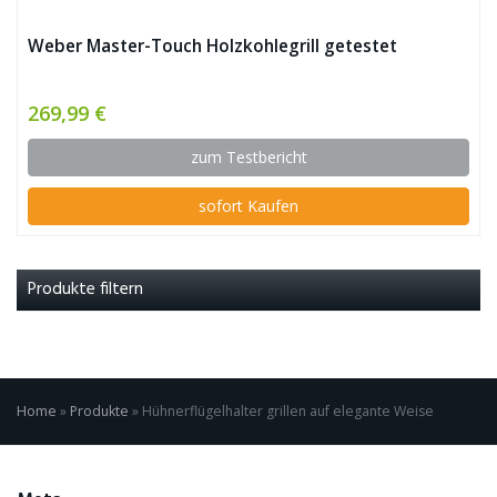
Weber Master-Touch Holzkohlegrill getestet
269,99 €
zum Testbericht
sofort Kaufen
Produkte filtern
Home
»
Produkte
»
Hühnerflügelhalter grillen auf elegante Weise