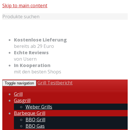
Skip to main content
Produkte suchen
Kostenlose Lieferung
bereits ab 29 Euro
Echte Reviews
von Usern
In Kooperation
mit den besten Shops
Grill Testbericht
Toggle navigation
Grill
Gasgrill
Weber Grills
Barbeque Grill
BBQ Grill
BBQ Gas