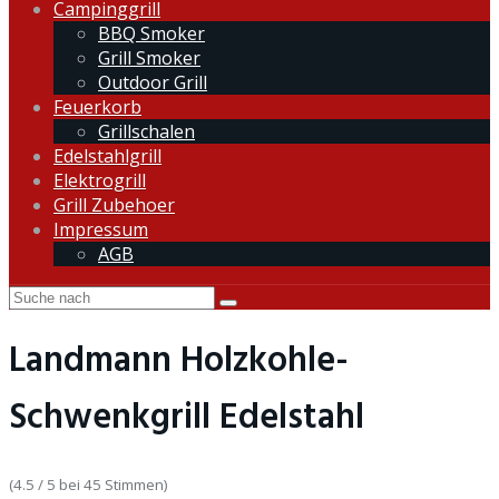
Campinggrill
BBQ Smoker
Grill Smoker
Outdoor Grill
Feuerkorb
Grillschalen
Edelstahlgrill
Elektrogrill
Grill Zubehoer
Impressum
AGB
Landmann Holzkohle-
Schwenkgrill Edelstahl
(4.5 / 5 bei 45 Stimmen)