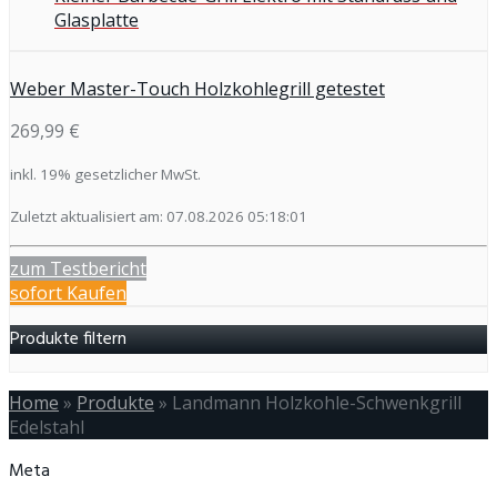
Glasplatte
Weber Master-Touch Holzkohlegrill getestet
269,99 €
inkl. 19% gesetzlicher MwSt.
Zuletzt aktualisiert am: 07.08.2026 05:18:01
zum Testbericht
sofort Kaufen
Produkte filtern
Home
»
Produkte
»
Landmann Holzkohle-Schwenkgrill
Edelstahl
Meta