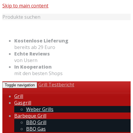
Skip to main content
Produkte suchen
Kostenlose Lieferung
bereits ab 29 Euro
Echte Reviews
von Usern
In Kooperation
mit den besten Shops
Grill Testbericht
Toggle navigation
Grill
Gasgrill
Weber Grills
Barbeque Grill
BBQ Grill
BBQ Gas