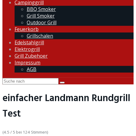
Campinggrill
BBQ Smoker
Grill Smoker
Outdoor Grill
Feuerkorb
Grillschalen
Edelstahlgrill
Elektrogrill
Grill Zubehoer
Impressum
AGB
einfacher Landmann Rundgrill
Test
(4.5 / 5 bei 124 Stimmen)