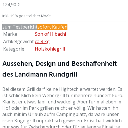
124,90 €
inkl. 19% gesetzlicher MwSt.
zum Testbericht
sofort Kaufen
Marke
Son of Hibachi
Artikelgewicht
ca 8 kg
Kategorie
Holzkohlegrill
Aussehen, Design und Beschaffenheit
des Landmann Rundgrill
Bei diesem Grill darf keine Hightech erwartet werden. Es
ist schließlich kein Webergrill für mehrere hundert Euro.
Klar ist er etwas labil und wackelig. Aber für mal eben im
Hof oder im Park grillen reicht er völlig. Wir hatten ihn
auch mit im Urlaub aufm Campingplatz, da wäre unser
risen Kugelgrill unpraktisch gewesen. Er ist halt wirklich
nur was für Zwischendurch oder für seltenere Einsätze.